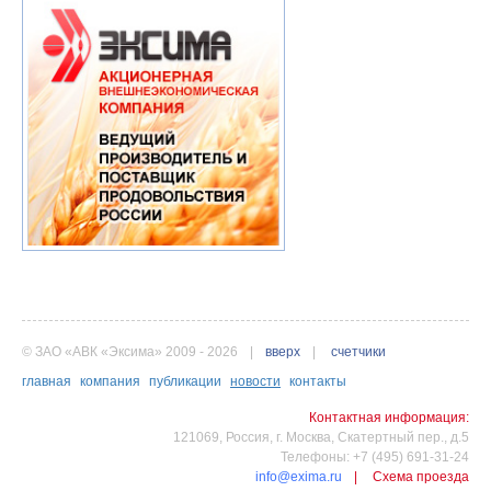
© ЗАО «АВК «Эксима» 2009 - 2026
|
вверх
|
счетчики
главная
компания
публикации
новости
контакты
Контактная информация:
121069, Россия, г. Москва, Скатертный пер., д.5
Телефоны: +7 (495) 691-31-24
info@exima.ru
|
Схема проезда