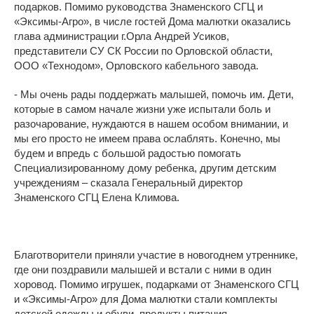
подарков. Помимо руководства Знаменского СГЦ и
«Эксимы-Агро», в числе гостей Дома малютки оказались
глава администрации г.Орла Андрей Усиков,
представители СУ СК России по Орловской области,
ООО «Технодом», Орловского кабельного завода.
- Мы очень рады поддержать малышей, помочь им. Дети,
которые в самом начале жизни уже испытали боль и
разочарование, нуждаются в нашем особом внимании, и
мы его просто не имеем права ослаблять. Конечно, мы
будем и впредь с большой радостью помогать
Специализированному дому ребенка, другим детским
учреждениям – сказала Генеральный директор
Знаменского СГЦ Елена Климова.
Благотворители приняли участие в новогоднем утреннике,
где они поздравили малышей и встали с ними в один
хоровод. Помимо игрушек, подарками от Знаменского СГЦ
и «Эксимы-Агро» для Дома малютки стали комплекты
детской одежды и обуви, продукты питания,