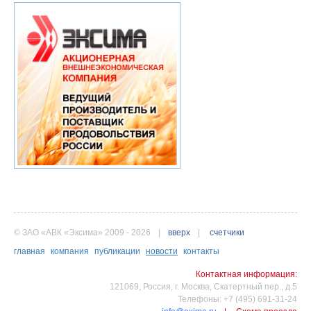
© ЗАО «АВК «Эксима» 2009 - 2026
|
вверх
|
счетчики
главная
компания
публикации
новости
контакты
Контактная информация:
121069, Россия, г. Москва, Скатертный пер., д.5
Телефоны: +7 (495) 691-31-24