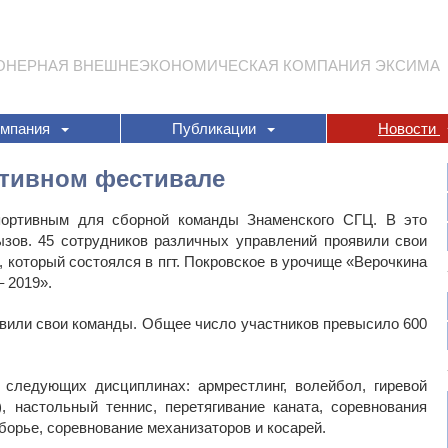
ОНЕРНАЯ ВНЕШНЕЭКОНОМИЧЕСКАЯ КОМПАНИЯ ЭКСИМА
омпания
Публикации
Новости
ртивном фестивале
ортивным для сборной команды Знаменского СГЦ. В это
зов. 45 сотрудников различных управлений проявили свои
 который состоялся в пгт. Покровское в урочище «Верочкина
 2019».
авили свои команды. Общее число участников превысило 600
следующих дисциплинах: армрестлинг, волейбол, гиревой
), настольный теннис, перетягивание каната, соревнования
борье, соревнование механизаторов и косарей.