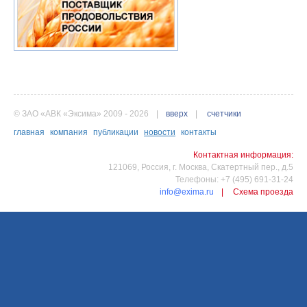
© ЗАО «АВК «Эксима» 2009 - 2026
|
вверх
|
счетчики
главная
компания
публикации
новости
контакты
Контактная информация:
121069, Россия, г. Москва, Скатертный пер., д.5
Телефоны: +7 (495) 691-31-24
info@exima.ru
|
Схема проезда