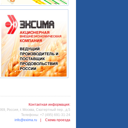
Контактная информация:
69, Россия, г. Москва, Скатертный пер., д.5
Телефоны: +7 (495) 691-31-24
info@exima.ru
|
Схема проезда