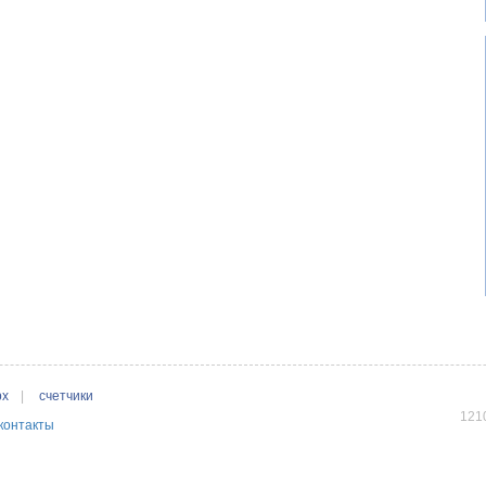
рх
|
счетчики
1210
контакты