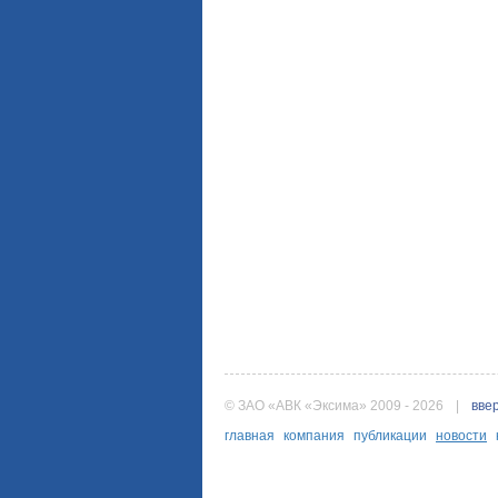
© ЗАО «АВК «Эксима» 2009 - 2026
|
вве
главная
компания
публикации
новости