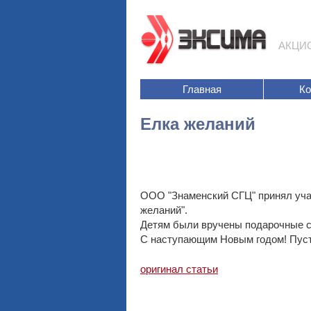
АКЦИ
Главная
К
Елка желаний
ООО "Знаменский СГЦ" принял уча
желаний".
Детям были вручены подарочные с
С наступающим Новым годом! Пуст
оригинал статьи