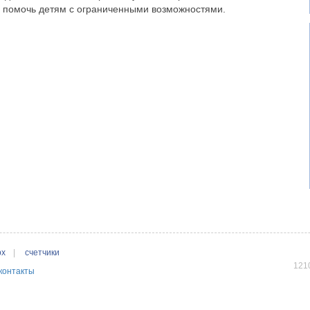
о помочь детям с ограниченными возможностями.
рх
|
счетчики
1210
контакты