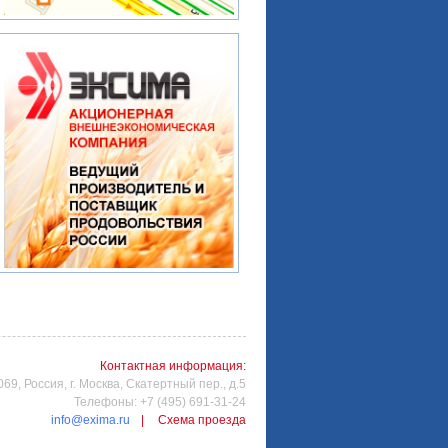
Контактная информация:
69, Россия, г. Москва, Скатертный пер., д.5
Телефоны: +7 (495) 691-31-24
info@exima.ru
|
Схема проезда