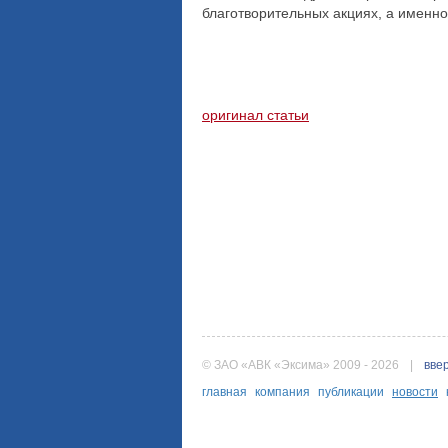
благотворительных акциях, а именн
оригинал статьи
© ЗАО «АВК «Эксима» 2009 - 2026
|
вве
главная
компания
публикации
новости