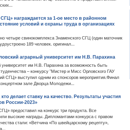
ких...
СГЦ» награждается за 1-ое место в районном
стояние условий и охраны труда в организациях
но четыре свинокомплекса Знаменского СГЦ (один маточник
удоустроено 189 человек. оригинал...
овский аграрный университет им Н.В. Парахина
университет им Н.В. Парахина за возможность быть
туденчества – конкурсу "Мистер и Мисс Орловского ГАУ
кий СГЦ» выступил одним из спонсоров мероприятия.Финал
 концертном зале Дворца Молодежи...
 кто делает ставку на качество. Результаты участия
ов России-2023»
» предоставил на конкурс три продукта. Все
ли высокие награды. Дипломантами конкурса с правом
чества стали: «Ветчина «По швейцарскому рецепту»,
...