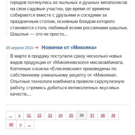
городов потянулись из пыльных и душных мегаполисов
на свои садовые участки, где время от времени
собираются вместе с друзьями и соседями за
праздничным столом, основным блюдом которого
становится столь любимый всеми россиянами шашлык.
Шашлык — это не просто...
⇒
Новинки от «Микояна»
05 апреля 2010
В марте в продажу поступили сразу несколько новых
видов продукции от «Микояновского» мясокомбината.
Копченые сосиски «Елисеевские» произведены по
собственному уникальному рецепту от «Микояна».
Опытные технологи комбината провели скрупулезную
работу, стремясь добиться великолепных вкусовых
качеств,...
...
«
31
32
33
34
35
36
37
38
39
40
»
...