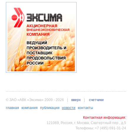
© ЗАО «АВК «Эксима» 2009 - 2026
|
вверх
|
счетчики
главная
компания
публикации
новости
контакты
Контактная информация:
121069, Россия, г. Москва, Скатертный пер., д.5
Телефоны: +7 (495) 691-31-24