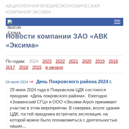
АКЦИОНЕРНАЯ ВНЕШНЕЭКОНОМИЧЕСКАЯ
КОМПАНИЯ ЭКСИМА
Toggle
naviga
Новости компании ЗАО «АВК
«Эксима»
По годам:
2024
2023
2022
2021
2020
2019
2018
2017
2016
2015
в начало
⇒
День Покровского района 2024 г.
04 июля 2024
29 июня 2024 года в Покровском ЦДК состоялся
праздник «День покровского района». Ежегодно
«Знаменский СГЦ» и ООО «Эксима-Агро» принимают
участие в этом мероприятии. В скверике, возле здания
ЦДК, гостей праздника встречала экспозиция, на
которой можно было познакомиться с деятельностью
наших...