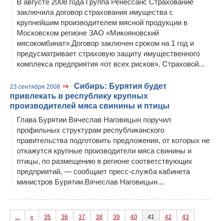
В августе 2008 года Группа Ренессанс Страхование
заключила договор страхования имущества с
крупнейшим производителем мясной продукции в
Московском регионе ЗАО «Микояновский
мясокомбинат».Договор заключен сроком на 1 год и
предусматривает страховую защиту имущественного
комплекса предприятия «от всех рисков». Страховой...
⇒
Сибирь: Бурятия будет
23 сентября 2008
привлекать в республику крупных
производителей мяса свинины и птицы
Глава Бурятии Вячеслав Наговицын поручил
профильных структурам республиканского
правительства подготовить предложения, от которых не
откажутся крупные производители мяса свинины и
птицы, по размещению в регионе соответствующих
предприятий, — сообщает пресс-служба кабинета
министров Бурятии.Вячеслав Наговицын...
...
«
35
36
37
38
39
40
41
42
43