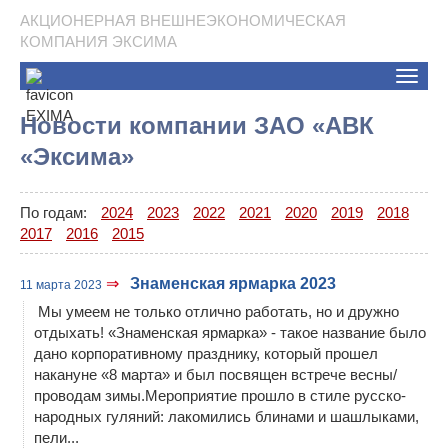
АКЦИОНЕРНАЯ ВНЕШНЕЭКОНОМИЧЕСКАЯ
КОМПАНИЯ ЭКСИМА
Toggle
naviga
Новости компании ЗАО «АВК
«Эксима»
По годам:
2024
2023
2022
2021
2020
2019
2018
2017
2016
2015
⇒
Знаменская ярмарка 2023
11 марта 2023
Мы умеем не только отлично работать, но и дружно
отдыхать! «Знаменская ярмарка» - такое название было
дано корпоративному празднику, который прошел
накануне «8 марта» и был посвящен встрече весны/
проводам зимы.Мероприятие прошло в стиле русско-
народных гуляний: лакомились блинами и шашлыками,
пели...