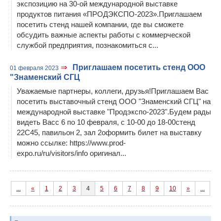
экспозицию на 30-ой международной выставке
продуктов питания «ПРОДЭКСПО-2023».Приглашаем
посетить стенд нашей компании, где вы сможете
обсудить важные аспекты работы с коммерческой
службой предприятия, познакомиться с...
⇒
Приглашаем посетить стенд ООО
01 февраля 2023
"Знаменский СГЦ
Уважаемые партнеры, коллеги, друзья!Приглашаем Вас
посетить выставочный стенд ООО "Знаменский СГЦ" на
международной выставке "Продэкспо-2023".Будем рады
видеть Васс 6 по 10 февраля, с 10-00 до 18-00стенд
22С45, павильон 2, зал 2оформить билет на выставку
можно ссылке: https://www.prod-
expo.ru/ru/visitors/info оригинал...
...
«
1
2
3
4
5
6
7
8
9
10
»
...