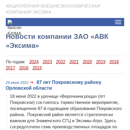
АКЦИОНЕРНАЯ ВНЕШНЕЭКОНОМИЧЕСКАЯ
КОМПАНИЯ ЭКСИМА
Toggle
naviga
Новости компании ЗАО «АВК
«Эксима»
По годам:
2024
2023
2022
2021
2020
2019
2018
2017
2016
2015
⇒
87 лет Покровскому району
29 июня 2022
Орловcкой области
18 июня 2022 в урочище «Верочкина роща» (пгт
Покровское) состоялось торжественное мероприятие,
посвященное 87-й годовщине образования Покровского
района. Покровский район является стратегически
важным для Знаменского СГЦ и Эксимы-Агро. Здесь
сосредоточено семь производственных площадок по