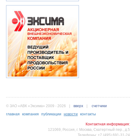
© ЗАО «АВК «Эксима» 2009 - 2026
|
вверх
|
счетчики
главная
компания
публикации
новости
контакты
Контактная информация:
121069, Россия, г. Москва, Скатертный пер., д.5
Телефоны: +7 (495) 691-31-24